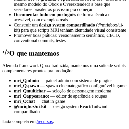
mesmo modelo do Qbox e Overextended) a base que
servidores brasileiros precisam pra começar
Documentar tudo em português
de forma técnica e
acessível, com exemplos reais
Construir um
design system compartilhado
(@mriqbox/ui-
kit) para que scripts MRI tenham identidade visual consistente
Promover boas práticas: versionamento semântico, CI/CD,
conventional commits, testes
O que mantemos
Além da framework Qbox traduzida, mantemos uma suíte de scripts
complementares prontos pra produção:
mri_Qadmin
— painel admin com sistema de plugins
mri_Qspawn
— spawn cinematográfico configurável ingame
mri_Qmultichar
— seleção de personagem moderna
mri_Qappearance
— editor de aparência e roupas
mri_Qchat
— chat in-game
@mriqbox/ui-kit
— design system React/Tailwind
compartilhado
Lista completa em
/recursos
.