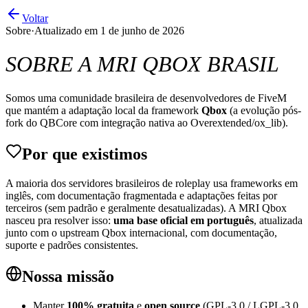
Voltar
Sobre
·
Atualizado em
1 de junho de 2026
SOBRE A MRI QBOX BRASIL
Somos uma comunidade brasileira de desenvolvedores de FiveM
que mantém a adaptação local da framework
Qbox
(a evolução pós-
fork do QBCore com integração nativa ao Overextended/ox_lib).
Por que existimos
A maioria dos servidores brasileiros de roleplay usa frameworks em
inglês, com documentação fragmentada e adaptações feitas por
terceiros (sem padrão e geralmente desatualizadas). A MRI Qbox
nasceu pra resolver isso:
uma base oficial em português
, atualizada
junto com o upstream Qbox internacional, com documentação,
suporte e padrões consistentes.
Nossa missão
Manter
100% gratuita
e
open source
(GPL-3.0 / LGPL-3.0,